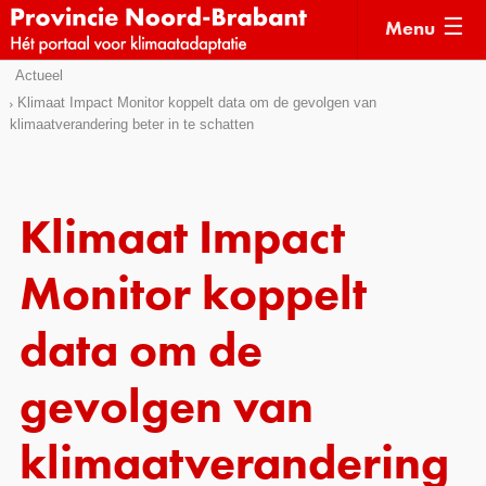
Menu
Sla
Actueel
Actueel
links
Klimaat Impact Monitor koppelt data om de gevolgen van
klimaatverandering beter in te schatten
over
Kaarten
Direct
Klimaatverhalen
naar
Kennisdossiers
het
Klimaat Impact
menu
Hulpmiddelen
Direct
Monitor koppelt
naar
Voorbeelden
de
data om de
Subsidies
pagina
inhoud
gevolgen van
Monitoring
klimaatverandering