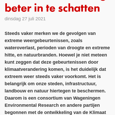
beter in te schatten
Contact
dinsdag 27 juli 2021
Over ons
LIFE-IP Klimaatadaptatie
Steeds vaker merken we de gevolgen van
extreme weergebeurtenissen, zoals
Weerbaar Dommelland
wateroverlast, perioden van droogte en extreme
hitte, en natuurbranden. Hoewel je niet meteen
kunt zeggen dat deze gebeurtenissen door
klimaatverandering komen, is het duidelijk dat
extreem weer steeds vaker voorkomt. Het is
belangrijk om onze steden, infrastructuur,
landbouw en natuur hiertegen te beschermen.
Daarom is een consortium van Wageningen
Environmental Research en andere partijen
begonnen met de ontwikkeling van de Klimaat