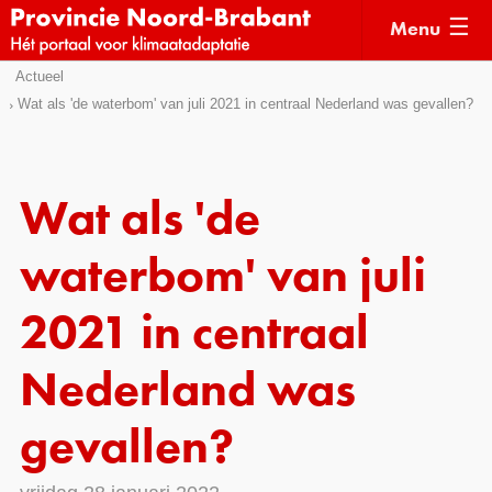
Menu
Sla
Actueel
Actueel
links
Wat als 'de waterbom' van juli 2021 in centraal Nederland was gevallen?
over
Kaarten
Direct
Klimaatverhalen
naar
Wat als 'de
Kennisdossiers
het
menu
waterbom' van juli
Hulpmiddelen
Direct
naar
Voorbeelden
2021 in centraal
de
Subsidies
pagina
Nederland was
inhoud
Monitoring
gevallen?