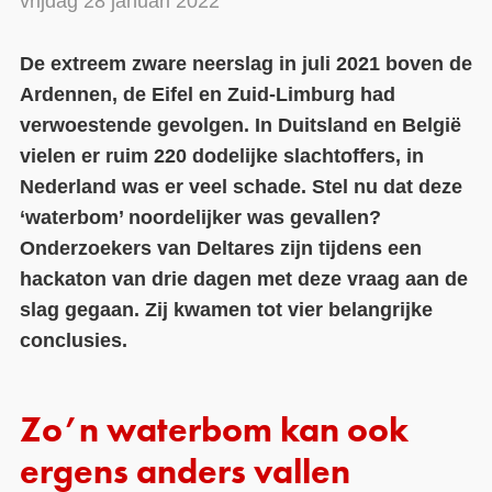
vrijdag 28 januari 2022
Contact
De extreem zware neerslag in juli 2021 boven de
Over ons
Ardennen, de Eifel en Zuid-Limburg had
verwoestende gevolgen. In Duitsland en België
LIFE-IP Klimaatadaptatie
vielen er ruim 220 dodelijke slachtoffers, in
Weerbaar Dommelland
Nederland was er veel schade. Stel nu dat deze
‘waterbom’ noordelijker was gevallen?
Onderzoekers van Deltares zijn tijdens een
hackaton van drie dagen met deze vraag aan de
slag gegaan. Zij kwamen tot vier belangrijke
conclusies.
Zo’n waterbom kan ook
ergens anders vallen