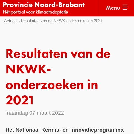
Menu
Sla
Actueel
Resultaten van de NKWK-onderzoeken in 2021
Actueel
links
over
Kaarten
Direct
Klimaatverhalen
Resultaten van de
naar
Kennisdossiers
het
NKWK-
menu
Hulpmiddelen
Direct
onderzoeken in
naar
Voorbeelden
de
2021
Subsidies
pagina
inhoud
Monitoring
maandag 07 maart 2022
Het Nationaal Kennis- en Innovatieprogramma