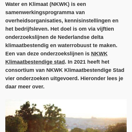
Water en Klimaat (NKWK) is een
Contact
samenwerkingsprogramma van
overheidsorganisaties, kennisinstellingen en
Over ons
het bedrijfsleven. Het doel is om via vijftien
LIFE-IP Klimaatadaptatie
onderzoekslijnen de Nederlandse delta
klimaatbestendig en waterrobuust te maken.
Weerbaar Dommelland
Een van deze onderzoekslijnen is
NKWK
Klimaatbestendige stad
. In 2021 heeft het
consortium van NKWK Klimaatbestendige Stad
vier onderzoeken uitgevoerd. Hieronder lees je
daar meer over.