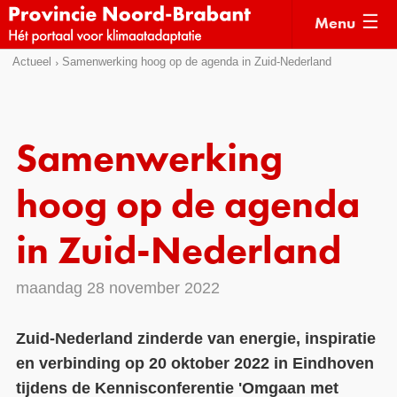
Menu
Sla
Actueel
Samenwerking hoog op de agenda in Zuid-Nederland
Actueel
links
over
Kaarten
Direct
Klimaatverhalen
Samenwerking
naar
Kennisdossiers
het
hoog op de agenda
menu
Hulpmiddelen
Direct
in Zuid-Nederland
naar
Voorbeelden
de
maandag 28 november 2022
Subsidies
pagina
inhoud
Monitoring
Zuid-Nederland zinderde van energie, inspiratie
en verbinding op 20 oktober 2022 in Eindhoven
tijdens de Kennisconferentie 'Omgaan met