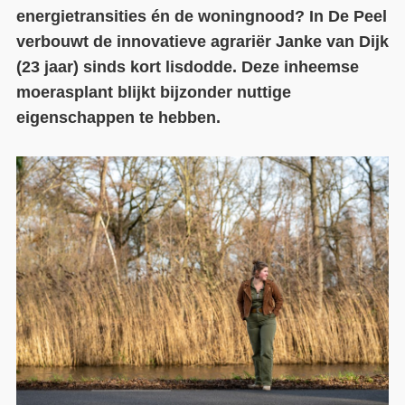
energietransities én de woningnood? In De Peel
Contact
verbouwt de innovatieve agrariër Janke van Dijk
(23 jaar) sinds kort lisdodde. Deze inheemse
Over ons
moerasplant blijkt bijzonder nuttige
LIFE-IP Klimaatadaptatie
eigenschappen te hebben.
Weerbaar Dommelland