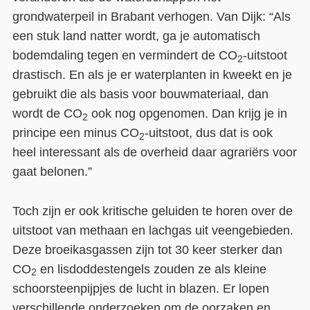
grondwaterpeil in Brabant verhogen. Van Dijk: “Als
een stuk land natter wordt, ga je automatisch
bodemdaling tegen en vermindert de CO
-uitstoot
2
drastisch. En als je er waterplanten in kweekt en je
gebruikt die als basis voor bouwmateriaal, dan
wordt de CO
ook nog opgenomen. Dan krijg je in
2
principe een minus CO
-uitstoot, dus dat is ook
2
heel interessant als de overheid daar agrariërs voor
gaat belonen.”
Toch zijn er ook kritische geluiden te horen over de
uitstoot van methaan en lachgas uit veengebieden.
Deze broeikasgassen zijn tot 30 keer sterker dan
CO
en lisdoddestengels zouden ze als kleine
2
schoorsteenpijpjes de lucht in blazen. Er lopen
verschillende onderzoeken om de oorzaken en