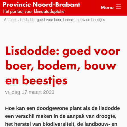
Menu
Sla
Actueel
Lisdodde: goed voor boer, bodem, bouw en beestjes
Actueel
links
over
Kaarten
Direct
Klimaatverhalen
Lisdodde: goed voor
naar
Kennisdossiers
het
boer, bodem, bouw
menu
Hulpmiddelen
Direct
en beestjes
naar
Voorbeelden
de
vrijdag 17 maart 2023
Subsidies
pagina
inhoud
Monitoring
Hoe kan een doodgewone plant als de lisdodde
een verschil maken in de aanpak van droogte,
het herstel van biodiversiteit, de landbouw- en