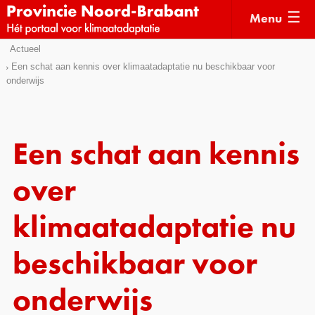
Menu
Sla
Actueel
Actueel
links
Een schat aan kennis over klimaatadaptatie nu beschikbaar voor
onderwijs
over
Kaarten
Direct
Klimaatverhalen
naar
Kennisdossiers
het
Een schat aan kennis
menu
Hulpmiddelen
Direct
over
naar
Voorbeelden
de
klimaatadaptatie nu
Subsidies
pagina
inhoud
beschikbaar voor
Monitoring
onderwijs