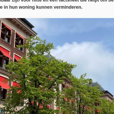
aar zijn voor hitte en een factsheet die helpt om b
tte in hun woning kunnen verminderen.