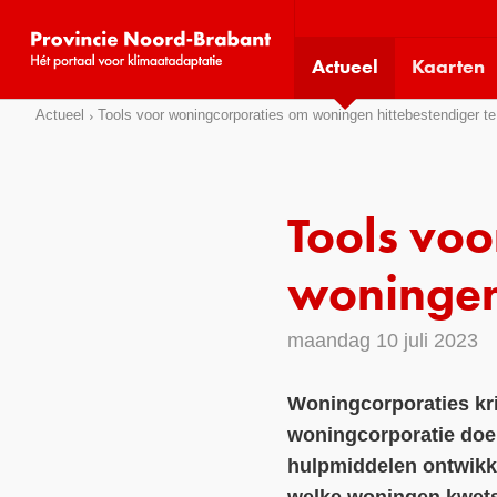
Visit
our
Actueel
Kaarten
social
media
Sla
Actueel
Tools voor woningcorporaties om woningen hittebestendiger t
pages:
links
over
Direct
Tools vo
naar
het
woningen
menu
Direct
maandag 10 juli 2023
naar
de
Woningcorporaties kri
pagina
woningcorporatie doen
inhoud
hulpmiddelen ontwikke