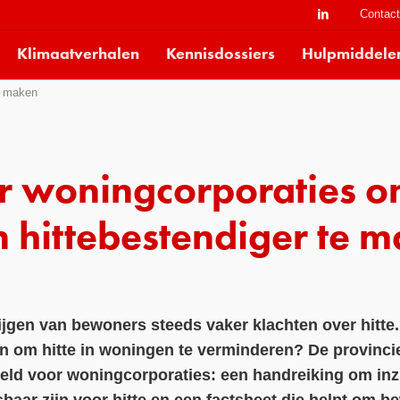
Contac
Klimaatverhalen
Kennisdossiers
Hulpmiddele
e maken
or woningcorporaties 
 hittebestendiger te 
jgen van bewoners steeds vaker klachten over hitte.
 om hitte in woningen te verminderen? De provincie
ld voor woningcorporaties: een handreiking om inzic