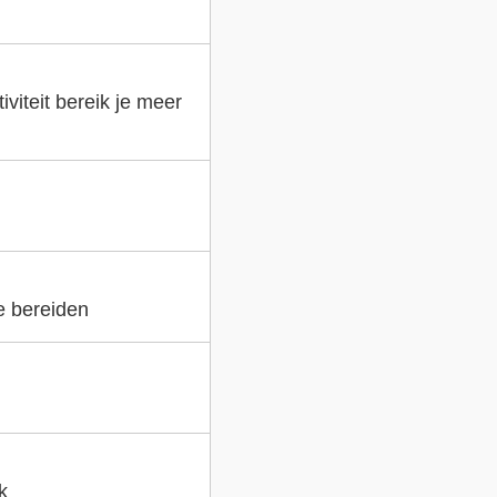
viteit bereik je meer
e bereiden
k