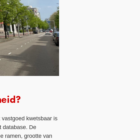
heid?
k vastgoed kwetsbaar is
et database. De
de ramen, grootte van