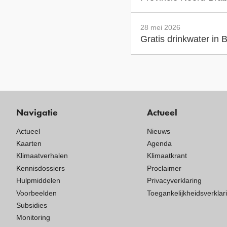
28 mei 2026
Gratis drinkwater in
Navigatie
Actueel
Actueel
Nieuws
Kaarten
Agenda
Klimaatverhalen
Klimaatkrant
Kennisdossiers
Proclaimer
Hulpmiddelen
Privacyverklaring
Voorbeelden
Toegankelijkheidsverklar
Subsidies
Monitoring