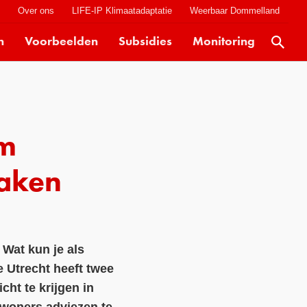
t
Over ons
LIFE-IP Klimaatadaptatie
Weerbaar Dommelland
n
Voorbeelden
Subsidies
Monitoring
Actueel
Kaarten
Klimaatverhalen
om
Kennisdossiers
Hulpmiddelen
maken
Voorbeelden
Subsidies
 Wat kun je als
Monitoring
 Utrecht heeft twee
ht te krijgen in