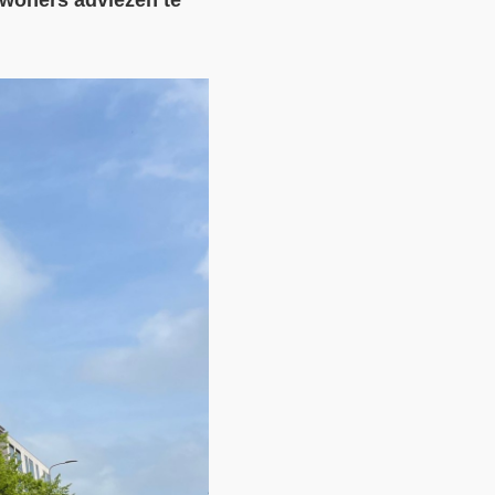
ewoners adviezen te
Contact
Over ons
LIFE-IP Klimaatadaptatie
Weerbaar Dommelland