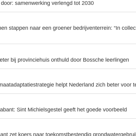
t door: samenwerking verlengd tot 2030
en stappen naar een groener bedrijventerrein: “In collecti
er bij provinciehuis onthuld door Bossche leerlingen
aatadaptatiestrategie helpt Nederland zich beter voor t
abant: Sint Michielsgestel geeft het goede voorbeeld
ant zet koers naar toekomstbestendig grondwatergebrui