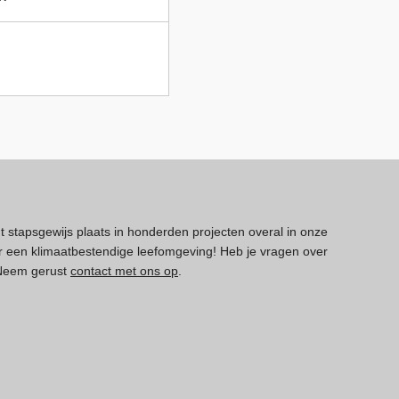
dt stapsgewijs plaats in honderden projecten overal in onze
 een klimaatbestendige leefomgeving! Heb je vragen over
 Neem gerust
contact met ons op
.