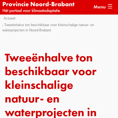
Menu
Sla
Actueel
Actueel
links
Tweeënhalve ton beschikbaar voor kleinschalige natuur- en
waterprojecten in Noord-Brabant
over
Kaarten
Direct
Klimaatverhalen
naar
Kennisdossiers
het
Tweeënhalve ton
menu
Hulpmiddelen
Direct
beschikbaar voor
naar
Voorbeelden
de
kleinschalige
Subsidies
pagina
inhoud
natuur- en
Monitoring
waterprojecten in