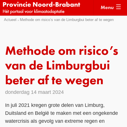
Menu
Sla
Actueel
Methode om risico’s van de Limburgbui beter af te wegen
Actueel
links
over
Kaarten
Direct
Klimaatverhalen
Methode om risico’s
naar
Kennisdossiers
het
van de Limburgbui
menu
Hulpmiddelen
Direct
beter af te wegen
naar
Voorbeelden
de
donderdag 14 maart 2024
Subsidies
pagina
inhoud
Monitoring
In juli 2021 kregen grote delen van Limburg,
Duitsland en België te maken met een ongekende
watercrisis als gevolg van extreme regen en