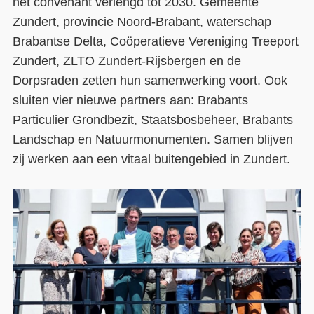
het convenant verlengd tot 2030. Gemeente
Zundert, provincie Noord-Brabant, waterschap
Contact
Brabantse Delta, Coöperatieve Vereniging Treeport
Over ons
Zundert, ZLTO Zundert-Rijsbergen en de
Dorpsraden zetten hun samenwerking voort. Ook
LIFE-IP Klimaatadaptatie
sluiten vier nieuwe partners aan: Brabants
Weerbaar Dommelland
Particulier Grondbezit, Staatsbosbeheer, Brabants
Landschap en Natuurmonumenten. Samen blijven
zij werken aan een vitaal buitengebied in Zundert.