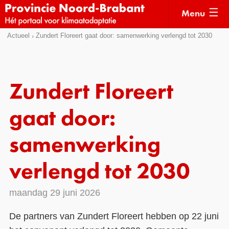
Menu
Sla
Actueel
Zundert Floreert gaat door: samenwerking verlengd tot 2030
Actueel
links
over
Kaarten
Direct
Klimaatverhalen
Zundert Floreert
naar
Kennisdossiers
het
gaat door:
menu
Hulpmiddelen
Direct
samenwerking
naar
Voorbeelden
de
verlengd tot 2030
Subsidies
pagina
inhoud
Monitoring
maandag 29 juni 2026
De partners van Zundert Floreert hebben op 22 juni