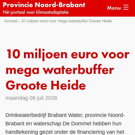
Menu
Sla
Actueel
10 miljoen euro voor mega waterbuffer Groote Heide
Actueel
links
over
Kaarten
Direct
Klimaatverhalen
10 miljoen euro voor
naar
Kennisdossiers
het
mega waterbuffer
menu
Hulpmiddelen
Direct
Groote Heide
naar
Voorbeelden
de
maandag 06 juli 2026
Subsidies
pagina
inhoud
Monitoring
Drinkwaterbedrijf Brabant Water, provincie Noord-
Brabant en waterschap De Dommel hebben hun
handtekening gezet onder de financiering van het