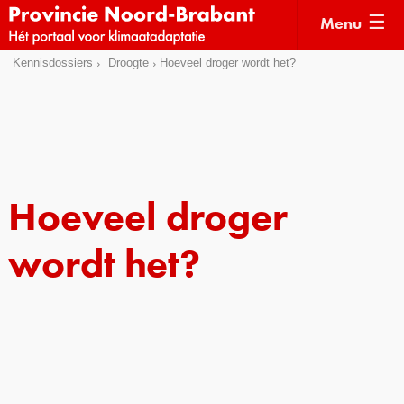
Menu
Sla
Kennisdossiers
Droogte
Hoeveel droger wordt het?
Actueel
links
over
Kaarten
Direct
Klimaatverhalen
naar
Kennisdossiers
het
Hoeveel droger
menu
Hulpmiddelen
Direct
wordt het?
naar
Voorbeelden
de
Subsidies
pagina
inhoud
Monitoring