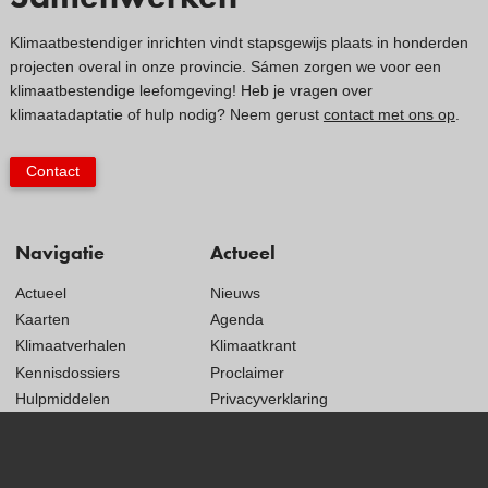
Klimaatbestendiger inrichten vindt stapsgewijs plaats in honderden
projecten overal in onze provincie. Sámen zorgen we voor een
klimaatbestendige leefomgeving! Heb je vragen over
klimaatadaptatie of hulp nodig? Neem gerust
contact met ons op
.
Contact
Navigatie
Actueel
Actueel
Nieuws
Kaarten
Agenda
Klimaatverhalen
Klimaatkrant
Kennisdossiers
Proclaimer
Hulpmiddelen
Privacyverklaring
Voorbeelden
Toegankelijkheidsverklaring
Subsidies
Monitoring