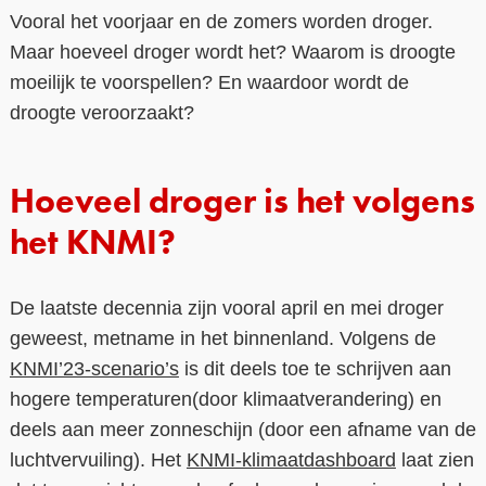
Vooral het voorjaar en de zomers worden droger.
Contact
Maar hoeveel droger wordt het? Waarom is droogte
moeilijk te voorspellen? En waardoor wordt de
Over ons
droogte veroorzaakt?
LIFE-IP Klimaatadaptatie
Weerbaar Dommelland
Hoeveel droger is het volgens
het KNMI?
De laatste decennia zijn vooral april en mei droger
geweest, met
name in het binnenland. Volgens de
KNMI’23-scenario’s
is dit deels toe te schrijven aan
hogere temperaturen
(door klimaatverandering) en
deels aan meer zonneschijn (door een afname van de
luchtvervuiling). Het
KNMI-klimaatdashboard
laat zien