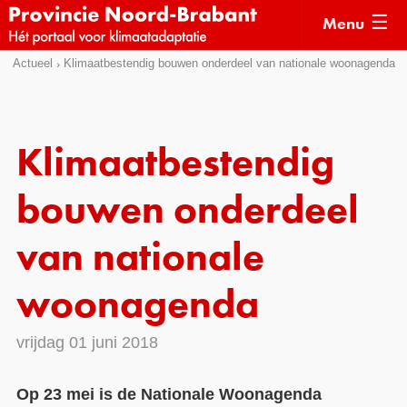
Menu
Sla
Actueel
Klimaatbestendig bouwen onderdeel van nationale woonagenda
Actueel
links
over
Kaarten
Direct
Klimaatverhalen
Klimaatbestendig
naar
Kennisdossiers
het
bouwen onderdeel
menu
Hulpmiddelen
Direct
van nationale
naar
Voorbeelden
de
woonagenda
Subsidies
pagina
inhoud
Monitoring
vrijdag 01 juni 2018
Op 23 mei is de Nationale Woonagenda