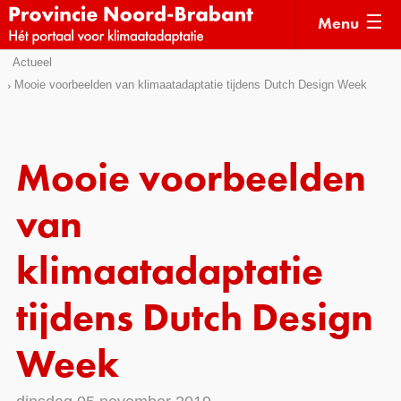
Menu
Sla
Actueel
Actueel
links
Mooie voorbeelden van klimaatadaptatie tijdens Dutch Design Week
over
Kaarten
Direct
Klimaatverhalen
naar
Mooie voorbeelden
Kennisdossiers
het
menu
van
Hulpmiddelen
Direct
naar
Voorbeelden
klimaatadaptatie
de
Subsidies
pagina
tijdens Dutch Design
inhoud
Monitoring
Week