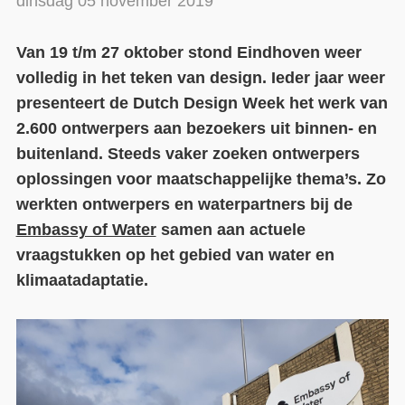
dinsdag 05 november 2019
Contact
Van 19 t/m 27 oktober stond Eindhoven weer
Over ons
volledig in het teken van design. Ieder jaar weer
presenteert de Dutch Design Week het werk van
LIFE-IP Klimaatadaptatie
2.600 ontwerpers aan bezoekers uit binnen- en
Weerbaar Dommelland
buitenland. Steeds vaker zoeken ontwerpers
oplossingen voor maatschappelijke thema’s. Zo
werkten ontwerpers en waterpartners bij de
Embassy of Water
samen aan actuele
vraagstukken op het gebied van water en
klimaatadaptatie.