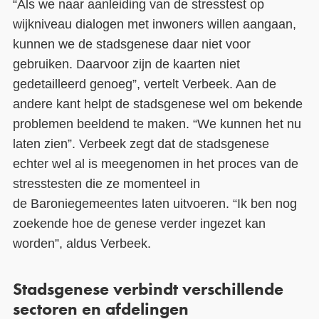
“Als
we
naar aanleiding van de stresstest
op
wijkniveau dialogen
met inwoners
willen
aangaan,
kun
nen
we
de stadsgenese daar niet voor
gebruiken. Daarvoor zijn de kaarten niet
gedetailleerd genoeg”
, vertelt Verbeek
. Aan de
andere kant helpt de stadsgenese wel om bekende
problemen beeldend te maken.
“
We kunnen het nu
laten zien
”
.
Verbeek zegt dat d
e stadsgenese
echter wel al is meegenomen in het proces van de
stresstesten die
z
e momenteel
in
de
Baronie
gemeentes
laten
uit
voeren. “Ik ben nog
zoekende hoe de genese verder ingezet kan
worden
”, aldus Verbeek
.
Stadsgenese verbindt verschillende
sectoren en afdelingen