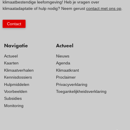
klimaatbestendige leefomgeving! Heb je vragen over
klimaatadaptatie of hulp nodig? Neem gerust
contact met ons op
.
Contact
Navigatie
Actueel
Actueel
Nieuws
Kaarten
Agenda
Klimaatverhalen
Klimaatkrant
Kennisdossiers
Proclaimer
Hulpmiddelen
Privacyverklaring
Voorbeelden
Toegankelijkheidsverklaring
Subsidies
Monitoring
Visit