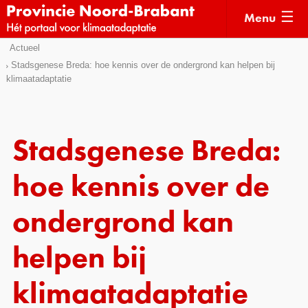
Menu
Sla
Actueel
Actueel
links
Stadsgenese Breda: hoe kennis over de ondergrond kan helpen bij
klimaatadaptatie
over
Kaarten
Direct
Klimaatverhalen
naar
Kennisdossiers
het
Stadsgenese Breda:
menu
Hulpmiddelen
Direct
hoe kennis over de
naar
Voorbeelden
de
ondergrond kan
Subsidies
pagina
inhoud
helpen bij
Monitoring
klimaatadaptatie