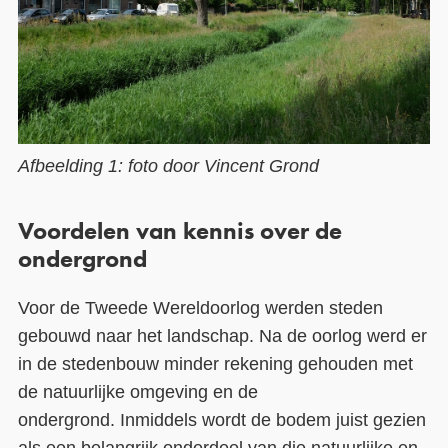
Afbeelding 1: foto door Vincent Grond
Voordelen van kennis over de
ondergrond
Voor de Tweede Wereldoorlog werden steden
gebouwd naar het landschap.
N
a de
oorlog
werd er
in de
stedenbouw
minder rekening gehouden met
de
natuurlijke omgeving
en de
ondergrond.
Inmiddels wordt de bodem
juist
gezien
als een belangrijk onderdeel van d
i
e natuurlijke en