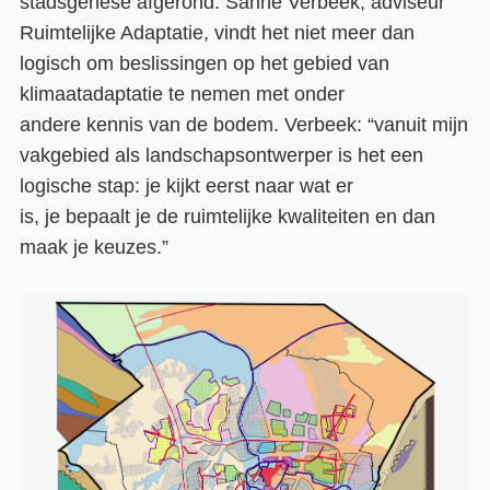
s
tadsgenese
afgerond
. Sanne Verbeek, adviseur
Ruimtelijke Adaptatie, vindt het niet meer dan
logisch om beslissingen op het gebied van
klimaatadaptatie te nemen met
onder
andere
kennis van de bodem. Verbeek: “vanuit mijn
vakgebied
als landschapsontwerper
is het een
logische stap: je kijkt eerst naar wat er
is,
je
bepaal
t
je de
ruimtelijke
kwaliteiten
en dan
maak je keuzes.”