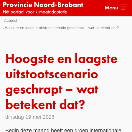
Menu
Sla
Actueel
Actueel
links
Hoogste en laagste uitstootscenario geschrapt – wat betekent dat?
over
Kaarten
Direct
Klimaatverhalen
naar
Hoogste en laagste
Kennisdossiers
het
menu
uitstootscenario
Hulpmiddelen
Direct
naar
Voorbeelden
geschrapt – wat
de
Subsidies
pagina
betekent dat?
inhoud
Monitoring
dinsdag 19 mei 2026
Begin deze maand heeft een groep internationale