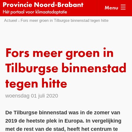
Menu
Sla
Actueel
Fors meer groen in Tilburgse binnenstad tegen hitte
Actueel
links
over
Kaarten
Direct
Klimaatverhalen
Fors meer groen in
naar
Kennisdossiers
het
Tilburgse binnenstad
menu
Hulpmiddelen
Direct
tegen hitte
naar
Voorbeelden
de
woensdag 01 juli 2020
Subsidies
pagina
inhoud
Monitoring
De Tilburgse binnenstad was in de zomer van
2019 de heetste plek in Europa. In vergelijking
met de rest van de stad, heeft het centrum te