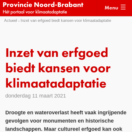
Menu
Sla
Actueel
Inzet van erfgoed biedt kansen voor klimaatadaptatie
Actueel
links
over
Kaarten
Direct
Klimaatverhalen
Inzet van erfgoed
naar
Kennisdossiers
het
biedt kansen voor
menu
Hulpmiddelen
Direct
klimaatadaptatie
naar
Voorbeelden
de
donderdag 11 maart 2021
Subsidies
pagina
inhoud
Monitoring
Droogte en wateroverlast heeft vaak ingrijpende
gevolgen voor monumenten en historische
landschappen. Maar cultureel erfgoed kan ook