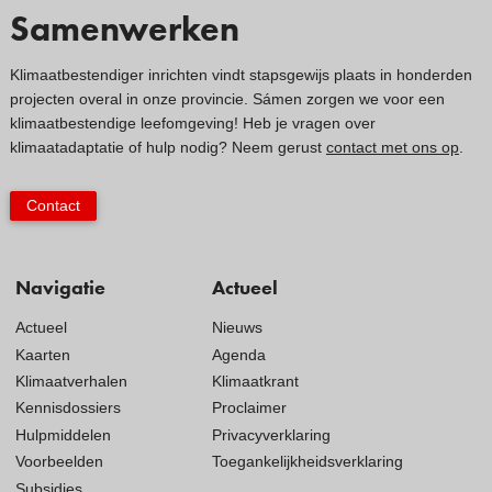
Samenwerken
Klimaatbestendiger inrichten vindt stapsgewijs plaats in honderden
projecten overal in onze provincie. Sámen zorgen we voor een
klimaatbestendige leefomgeving! Heb je vragen over
klimaatadaptatie of hulp nodig? Neem gerust
contact met ons op
.
Contact
Navigatie
Actueel
Actueel
Nieuws
Kaarten
Agenda
Klimaatverhalen
Klimaatkrant
Kennisdossiers
Proclaimer
Hulpmiddelen
Privacyverklaring
Voorbeelden
Toegankelijkheidsverklaring
Subsidies