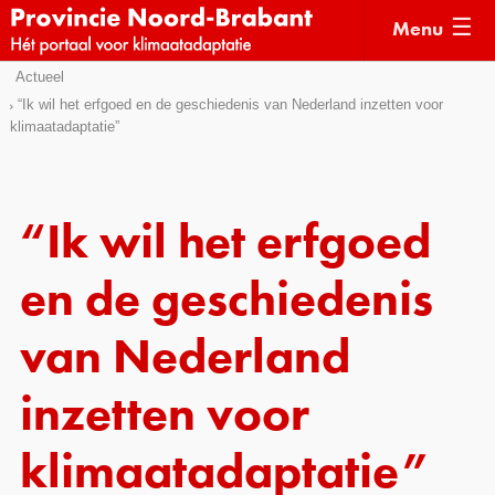
Menu
Sla
Actueel
Actueel
links
“Ik wil het erfgoed en de geschiedenis van Nederland inzetten voor
klimaatadaptatie”
over
Kaarten
Direct
Klimaatverhalen
naar
Kennisdossiers
het
“Ik wil het erfgoed
menu
Hulpmiddelen
Direct
en de geschiedenis
naar
Voorbeelden
de
van Nederland
Subsidies
pagina
inhoud
inzetten voor
Monitoring
klimaatadaptatie”