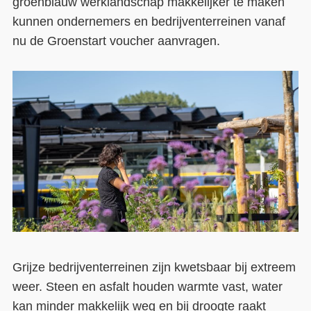
groenblauw werklandschap makkelijker te maken
kunnen ondernemers en bedrijventerreinen vanaf
Contact
nu de Groenstart voucher aanvragen.
Over ons
LIFE-IP Klimaatadaptatie
Weerbaar Dommelland
Grijze bedrijventerreinen zijn kwetsbaar bij extreem
weer. Steen en asfalt houden warmte vast, water
kan minder makkelijk weg en bij droogte raakt