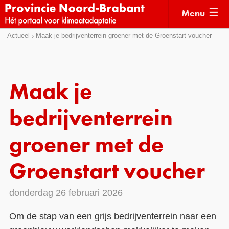
Menu
Sla
Actueel
Maak je bedrijventerrein groener met de Groenstart voucher
Actueel
links
over
Kaarten
Direct
Klimaatverhalen
Maak je
naar
Kennisdossiers
het
bedrijventerrein
menu
Hulpmiddelen
Direct
groener met de
naar
Voorbeelden
de
Groenstart voucher
Subsidies
pagina
inhoud
Monitoring
donderdag 26 februari 2026
Om de stap van een grijs bedrijventerrein naar een