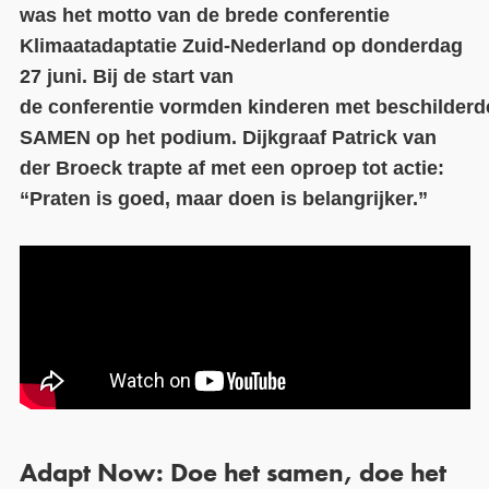
was het motto van de brede conferentie
Contact
Klimaatadaptatie Zuid-Nederland op donderdag
27 juni.
Bij de start van
Over ons
de
con
ferentie
vormden
kinderen
met
beschilderd
LIFE-IP Klimaatadaptatie
SAMEN
op het podium.
Dijkgraaf Patrick v
an
de
r
Broeck
trapte af met een oproep tot actie
:
Weerbaar Dommelland
“
Praten is goed, maar doen is belangrijker.
”
Adapt Now: Doe het samen, doe het