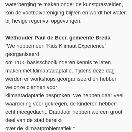
waterberging te maken onder de kunstgrasvelden,
kon de voetbalvereniging blijven en wordt het water
bij hevige regenval opgevangen.
Wethouder
Paul de Beer
, gemeente
Breda
“
We hebben
een ‘Kids Klimaat Experience’
georganiseerd
om
1100
basisschool
kinderen
kennis te laten
maken met klimaatadaptatie. Tijdens deze dag
werden er workshops georganiseerd en hebben
we
onze plannen voor
klimaat
adaptatie
besproken.
We hebben daar v
eel
waardering
voor
gekregen, de kinderen
hebben
echt meegeda
cht. Daardoor hebben we een g
root
deel van de stad bereikt
over
de
klimaatproblematiek.
”