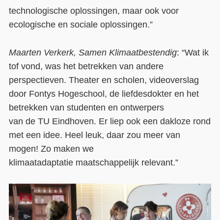
technologische oplossingen, maar ook voor
ecologische en sociale oplossingen.”
Maarten Verkerk
,
Samen Klimaatbestendig
:
“
Wat ik
tof vond
,
was het
betrekken van andere
perspectieven. Theater en scholen, video
verslag
door
Fontys
Hogeschool, de liefdesdokter en het
betrekken van studenten en ontwerpers
van
de
TU
Eindhoven
. Er liep ook een dakloze rond
met een idee. Heel
leuk
, daar zou meer van
mogen!
Zo maken we
klimaatadaptatie
maatschappelijk rele
vant
.
”