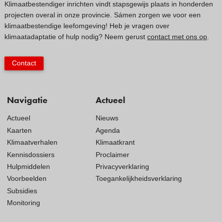
Klimaatbestendiger inrichten vindt stapsgewijs plaats in honderden
projecten overal in onze provincie. Sámen zorgen we voor een
klimaatbestendige leefomgeving! Heb je vragen over
klimaatadaptatie of hulp nodig? Neem gerust
contact met ons op
.
Contact
Navigatie
Actueel
Actueel
Nieuws
Kaarten
Agenda
Klimaatverhalen
Klimaatkrant
Kennisdossiers
Proclaimer
Hulpmiddelen
Privacyverklaring
Voorbeelden
Toegankelijkheidsverklaring
Subsidies
Monitoring