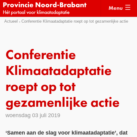
Menu
Sla
Actueel
Conferentie Klimaatadaptatie roept op tot gezamenlijke actie
Actueel
links
over
Kaarten
Direct
Klimaatverhalen
Conferentie
naar
Kennisdossiers
het
Klimaatadaptatie
menu
Hulpmiddelen
Direct
roept op tot
naar
Voorbeelden
de
gezamenlijke actie
Subsidies
pagina
inhoud
Monitoring
woensdag 03 juli 2019
‘Samen aan de slag voor klimaatadaptatie’, dat