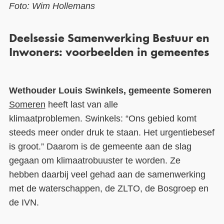
Foto: Wim Hollemans
D
eelsessie Samenwerking Bestuur en
Inwoners
: voorbeelden in gemeentes
Wethouder
Louis Swinkels
,
gemeente Someren
Someren
heeft
last van alle
klimaatproblemen.
Swinkels: “
Ons gebied komt
steeds meer onder druk te staan.
Het u
rgentiebesef
is
groot
.
” Daarom
is de gemeente
aan de slag
gegaan om klimaatrobuuster te worden.
Ze
hebben
daarbij veel gehad aan
de
samenwerking
met de waterschappen, de ZLTO, de Bosgroep en
de IVN.