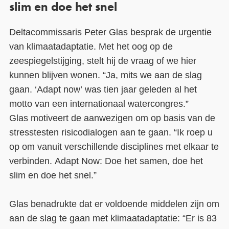
slim en doe het snel
Deltacommissaris
Peter Glas
besprak de urgentie
van klimaatadaptatie. Met het oog op de
zeespiegelstijging,
stelt hij d
e vraag of we hier
k
unnen
blijven wonen. “
Ja, mits we aan de slag
gaan.
‘
Adapt now
’
was tien jaar geleden al het
motto van een internationaal watercongres.
”
Glas
motiveert
de aanwezigen om op basis van de
stresstesten risicodialogen aan te gaan. “
Ik roep u
op om vanuit verschillende disciplines met elkaar te
verbinden. Adapt Now: Doe het samen, doe het
slim en doe het snel.
”
Glas benadrukte dat er voldoende middelen zijn om
aan de slag te gaan met klimaatadaptatie: “
Er is
83