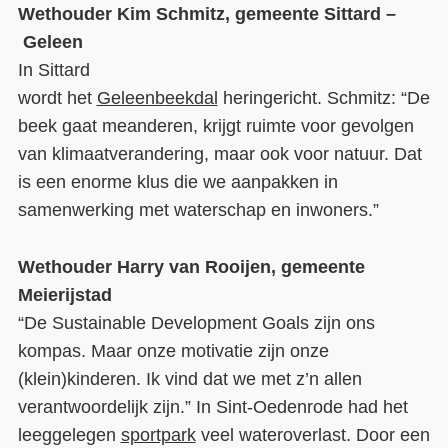
W
ethouder
Kim Schmitz
,
gemeente
Sittard
–
Geleen
In
Sittard
w
o
rd
t
het
Geleenb
eekdal
heringericht.
Schmitz: “
De
beek gaat meanderen, krijgt ruimte voor gevolgen
van klimaatverandering, maar ook voor natuur.
Dat
is een e
norme klus
die we aanpakken in
samenwerking met waterschap en
inwoners.
”
W
ethouder Harry van Rooijen
, gemeente
Meierijstad
“De Sustainable D
evelopm
ent Goals zijn
ons
kompas. Maar onze motivatie zijn onze
(klein)kinderen. Ik vind dat we met z
’
n allen
verantwoordelijk zijn
.
”
In Sint-Oedenrode had het
leeggelegen
sportpark
veel wateroverlast. Door een