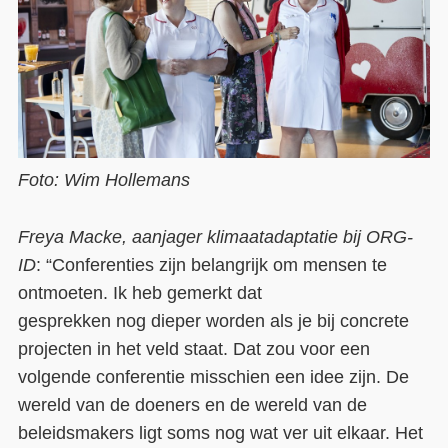
Foto: Wim Hollemans
Freya Macke
,
aanjager
klimaatadaptatie b
ij ORG-
ID
:
“
Conferenties zijn belangr
ijk om mensen te
ontmoeten. I
k heb gemerkt dat
gesprekken
nog
dieper worden als je bij concrete
projecten in het veld staat.
Dat zou voor een
volgende conferentie misschien een idee zijn.
De
wereld van de doeners en de wereld van de
beleidsmakers ligt soms nog wat ver uit elkaar. Het