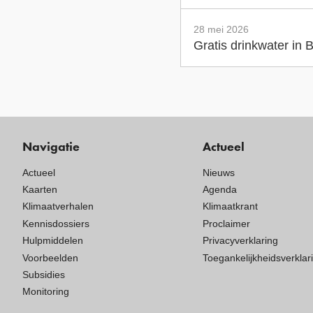
28 mei 2026
Gratis drinkwater in
Navigatie
Actueel
Actueel
Nieuws
Kaarten
Agenda
Klimaatverhalen
Klimaatkrant
Kennisdossiers
Proclaimer
Hulpmiddelen
Privacyverklaring
Voorbeelden
Toegankelijkheidsverklar
Subsidies
Monitoring