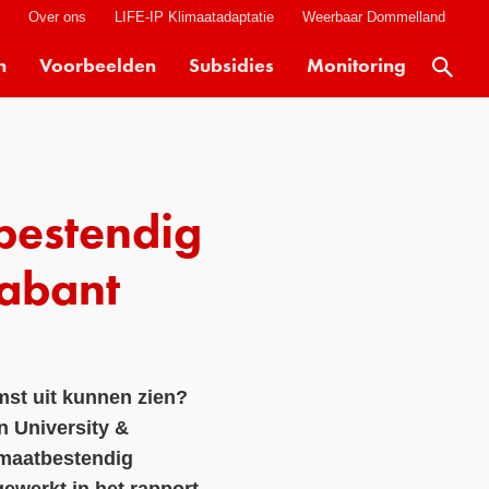
t
Over ons
LIFE-IP Klimaatadaptatie
Weerbaar Dommelland
n
Voorbeelden
Subsidies
Monitoring
Actueel
Kaarten
Klimaatverhalen
bestendig
Kennisdossiers
Hulpmiddelen
rabant
Voorbeelden
Subsidies
mst uit kunnen zien?
Monitoring
 University &
imaatbestendig