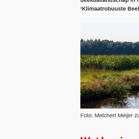
beekdallandschap in No
‘Klimaatrobuuste Beek
Foto: Melchert Meijer z