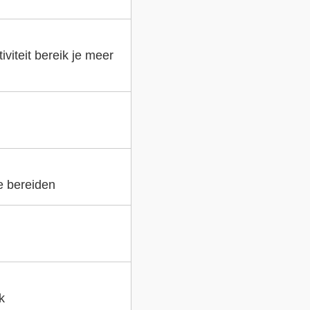
viteit bereik je meer
e bereiden
k