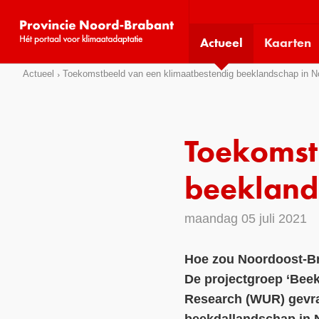
Visit
our
Actueel
Kaarten
social
media
Sla
Actueel
Toekomstbeeld van een klimaatbestendig beeklandschap in N
pages:
links
over
Direct
Toekomst
naar
het
beekland
menu
Direct
maandag 05 juli 2021
naar
de
Hoe zou Noordoost-Bra
pagina
De projectgroep ‘Bee
inhoud
Research (WUR) gevra