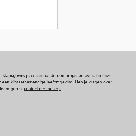
dt stapsgewijs plaats in honderden projecten overal in onze
 een klimaatbestendige leefomgeving! Heb je vragen over
 Neem gerust
contact met ons op
.