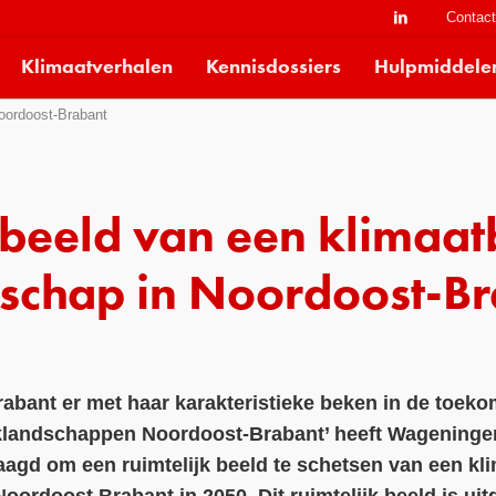
Contac
Klimaatverhalen
Kennisdossiers
Hulpmiddele
oordoost-Brabant
beeld van een klimaat
schap in Noordoost-B
bant er met haar karakteristieke beken in de toeko
klandschappen Noordoost-Brabant’ heeft Wageningen
agd om een ruimtelijk beeld te schetsen van een kl