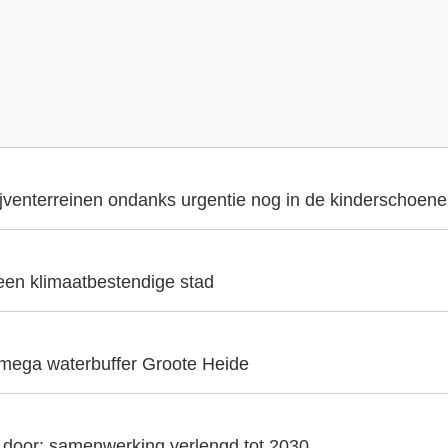
ijventerreinen ondanks urgentie nog in de kinderschoen
 een klimaatbestendige stad
 mega waterbuffer Groote Heide
t door: samenwerking verlengd tot 2030