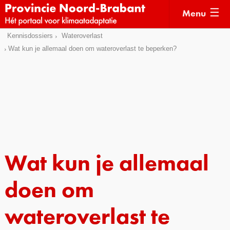
Menu
Sla
Kennisdossiers
Wateroverlast
Actueel
links
Wat kun je allemaal doen om wateroverlast te beperken?
over
Kaarten
Direct
Klimaatverhalen
naar
Kennisdossiers
het
menu
Hulpmiddelen
Direct
naar
Voorbeelden
Wat kun je allemaal
de
Subsidies
pagina
inhoud
doen om
Monitoring
wateroverlast te